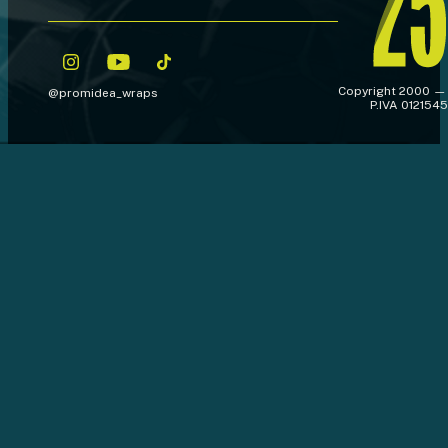
Copyright 2000 —
@promidea_wraps
P.IVA 012154