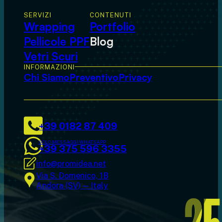
SERVIZI
CONTENUTI
Wrapping
Portfolio
Pellicole PPF
Blog
Vetri Scuri
INFORMAZIONI
Chi Siamo
Preventivo
Privacy
+39 0182 87 409
SOLO MESSAGGI WHATSAPP
+39 375 596 3355
info@promidea.net
Via S. Domenico, 1B
Andora (SV) — Italy