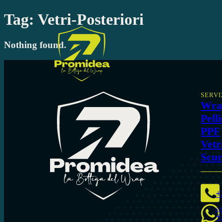
Tag:
Vetri-Posteriori
Nothing found.
SERVI
Wra
Pell
PPF
Vetr
Scur
+
SO
+