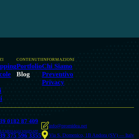
ZI
CONTENUTI
INFORMAZIONI
pping
Portfolio
Chi Siamo
icole
Blog
Preventivo
Privacy
i
i
39 0182 87 409
info@promidea.net
LO MESSAGGI WHATSAPP
39 375 596 3355
Via S. Domenico, 1B
Andora (SV) — Italy