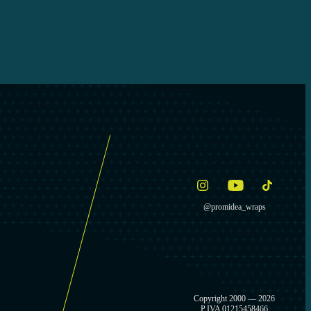
@promidea_wraps
Copyright 2000 —
2026
P.IVA 01215458466