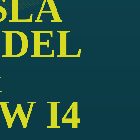
SLA
DEL
&
W I4